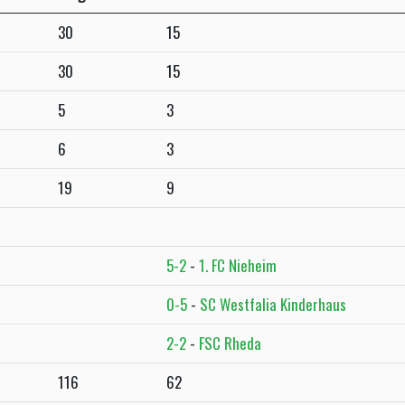
30
15
30
15
5
3
6
3
19
9
5-2
-
1. FC Nieheim
0-5
-
SC Westfalia Kinderhaus
2-2
-
FSC Rheda
116
62