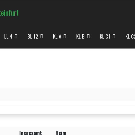
teinfurt
LL 4
BL 12
KL A
KL B
KL C1
KL C
Insgesamt
Heim