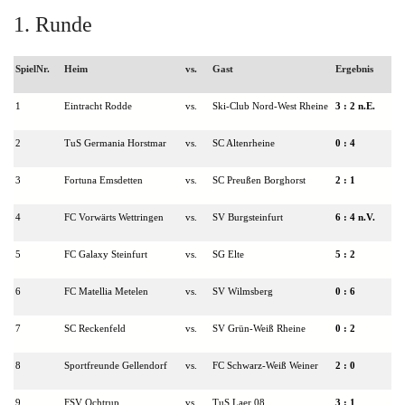
1. Runde
SpielNr.
Heim
vs.
Gast
Ergebnis
1
Eintracht Rodde
vs.
Ski-Club Nord-West Rheine
3 : 2 n.E.
2
TuS Germania Horstmar
vs.
SC Altenrheine
0
: 4
3
Fortuna Emsdetten
vs.
SC Preußen Borghorst
2 : 1
4
FC Vorwärts Wettringen
vs.
SV Burgsteinfurt
6
: 4 n.V.
5
FC Galaxy Steinfurt
vs.
SG Elte
5 : 2
6
FC Matellia Metelen
vs.
SV Wilmsberg
0
: 6
7
SC Reckenfeld
vs.
SV Grün-Weiß Rheine
0
: 2
8
Sportfreunde Gellendorf
vs.
FC Schwarz-Weiß Weiner
2
: 0
9
FSV Ochtrup
vs.
TuS Laer 08
3 : 1