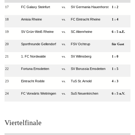
FC Galaxy Steinfurt
SV Germania Hauenhorst
17
vs.
1 : 2
Amisia Rheine
FC Eintracht Rheine
18
vs.
1
: 4
SV Grün-Weiß Rheine
SC Altenrheine
19
vs.
6 : 5 n.E.
Sportfreunde Gellendorf
FSV Ochtrup
20
vs.
für Gast
1. FC Nordwalde
SV Wilmsberg
21
vs.
1 : 0
Fortuna Emsdetten
SV Borussia Emsdetten
22
vs.
1
: 5
Eintracht Rodde
TuS St. Arnold
23
vs.
4 : 3
FC Vorwärts Wettringen
SuS Neuenkirchen
24
vs.
6
: 5 n.V.
Viertelfinale