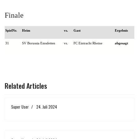
Finale
SpielNr.
Heim
vs.
Gast
Ergebnis
31
SV Borussia Emsdetten
vs.
FC Eintracht Rheine
abgesagt
VORHERIGER BEITRAG: KREISSPARKASSEN-CUP 2020/2
NÄCHSTER BEITRAG: KREISSPARK
ZURÜCK
WEITER
Related Articles
Super User
24. Juli 2024