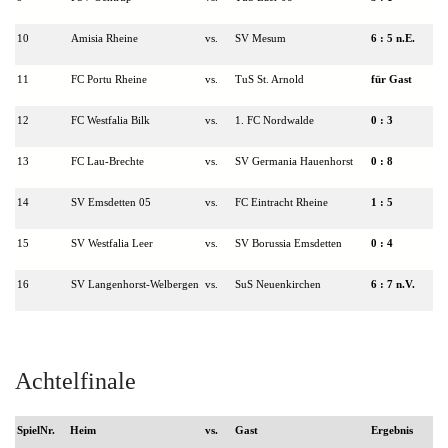
10
Amisia Rheine
vs.
SV Mesum
6
: 5 n.E.
11
FC Portu Rheine
vs.
TuS St. Arnold
für Gast
12
FC Westfalia Bilk
vs.
1. FC Nordwalde
0
: 3
13
FC Lau-Brechte
vs.
SV Germania Hauenhorst
0 : 8
14
SV Emsdetten 05
vs.
FC Eintracht Rheine
1
: 5
15
SV Westfalia Leer
vs.
SV Borussia Emsdetten
0 : 4
16
SV Langenhorst-Welbergen
vs.
SuS Neuenkirchen
6
: 7 n.V.
Achtelfinale
SpielNr.
Heim
vs.
Gast
Ergebnis