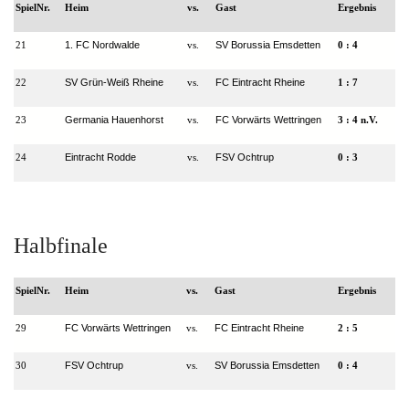
SpielNr.
Heim
vs.
Gast
Ergebnis
1. FC Nordwalde
SV Borussia Emsdetten
21
vs.
0 : 4
SV Grün-Weiß Rheine
FC Eintracht Rheine
22
vs.
1
: 7
Germania Hauenhorst
FC Vorwärts Wettringen
23
vs.
3 : 4 n.V.
Eintracht Rodde
FSV Ochtrup
24
vs.
0
: 3
Halbfinale
SpielNr.
Heim
vs.
Gast
Ergebnis
FC Vorwärts Wettringen
FC Eintracht Rheine
29
vs.
2 : 5
FSV Ochtrup
SV Borussia Emsdetten
30
vs.
0
: 4