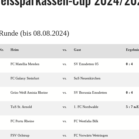
 Runde (bis 08.08.2024)
Nr.
Heim
vs.
Gast
Ergebnis
FC Matellia Metelen
vs.
SV Emsdetten 05
0 : 4
FC Galaxy Steinfurt
vs.
SuS Neuenkirchen
Grün-Weiß Amisia Rheine
vs.
SV Borussia Emsdetten
0 : 4
TuS St. Arnold
vs.
1. FC Nordwalde
5 : 7 n.E
FC Portu Rheine
vs.
FC Westfalia Bilk
FSV Ochtrup
vs.
FC Vorwärts Wettringen