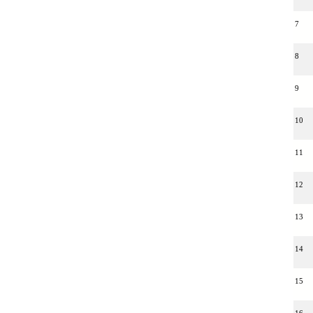
7
8
9
10
11
12
13
14
15