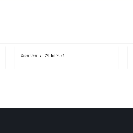
CUP 2020/2021
Super User
24. Juli 2024