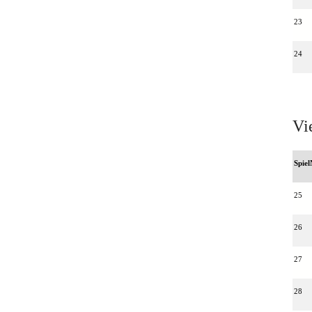
23
24
Vi
Spiel
25
26
27
28