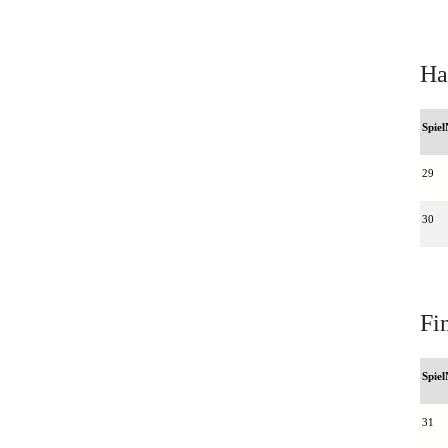
Ha
Spiel
29
30
Fi
Spiel
31